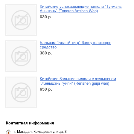
Китайские успокаивающие пилюли "Тунжэнь
Аньшэнь" (Tongren Anshen Wan)
630
р.
Бальзам "Белый тигр" болеутоляющее
средство
380
р.
Китайские большие пилюли с женьшенем
"Женьшэнь гуйпи" (Renshen guipi wan)
650
р.
Контактная информация
г. Магадан, Кольцевая улица, 3