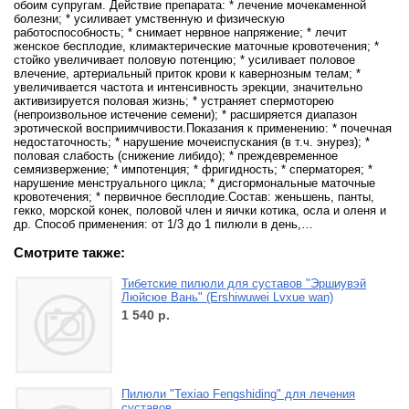
обоим супругам. Действие препарата: * лечение мочекаменной
болезни; * усиливает умственную и физическую
работоспособность; * снимает нервное напряжение; * лечит
женское бесплодие, климактерические маточные кровотечения; *
стойко увеличивает половую потенцию; * усиливает половое
влечение, артериальный приток крови к кавернозным телам; *
увеличивается частота и интенсивность эрекции, значительно
активизируется половая жизнь; * устраняет спермоторею
(непроизвольное истечение семени); * расширяется диапазон
эротической восприимчивости.Показания к применению: * почечная
недостаточность; * нарушение мочеиспускания (в т.ч. энурез); *
половая слабость (снижение либидо); * преждевременное
семяизвержение; * импотенция; * фригидность; * сперматорея; *
нарушение менструального цикла; * дисгормональные маточные
кровотечения; * первичное бесплодие.Состав: женьшень, панты,
гекко, морской конек, половой член и яички котика, осла и оленя и
др. Способ применения: от 1/3 до 1 пилюли в день,…
Смотрите также:
Тибетские пилюли для суставов "Эршиувэй
Люйсюе Вань" (Ershiwuwei Lvxue wan)
1 540
р.
Пилюли "Texiao Fengshiding" для лечения
суставов