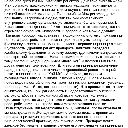
на основе древнейших китайских рецептов. Действие пилюль «Хай
Ма» согласно традиционной китайской медицины: тонизируют и
усиливают Ян почек, в связи, с чем осуществляется контроль за
нижней половиной туловища. Пилюли «Хай Ма» рекомендуется
применять и здоровым людям, так как они нормализуют
внутреннюю среду организма, устанавливая баланс гормонов. В
Китае многие люди после 40 лет принимают этот препарат, так как
стремятся сохранить молодость и здоровье как можно дольше.
Препарат хорошо «настраивает» эндокринную систему, показан при
половых расстройствах, также он усиливает умственную и
физическую работоспособность, снимает нервное перенапряжение
и усталость. Древний рецепт препарата целители передали
Харбинскому фармацевтическому заводу, где пилюли выпускаются
по секретной технологии. Начало применения пилюль относится к
тому времени, когда "царь имел много жен" и должен был иметь
достаточно сил для всех них. Для этого он принимал различные
народные средства, в том числе и древнейший рецепт, который
лежит в основе пилюль "Хай Ма" . А сейчас, по словам
руководителя завода, пилюля "служит народу". Ослабление Ян
почек ведет к ослаблению контроля за нижней половиной туловища
(поясница, малый таз, нижние конечности). Это проявляется такими
симптомами, как: общая слабость и недостаточность энергии в
целом; слабость в поясничной области, крестце, коленных
суставов; чувство холода в теле и конечностях; сексуальными
расстройствами; расстройствами мочеиспускания (частое
мочеиспускание или недержание мочи, "капание" после окончания
мочеиспускания). Женщинам можно рекомендовать принимать
препарат при климактерических матовых кровотечениях, в
гинекологической практике, при фригидности. Препарат лечит
женское бесплодие, в данном случае его рекомендуется принимать